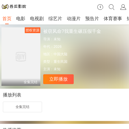
首页
电影
电视剧
综艺片
动漫片
预告片
体育赛事
授权资源
被窃凤命?我重生碾压假千金
导演：
未知
年代：
2026
地区：
中国大陆
类型：
重生民国
主演：
未知
立即播放
全集完结
播放列表
全集完结