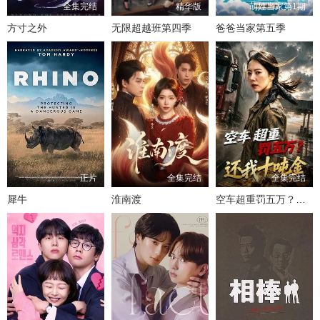
全集完结
精华版
萌娃当家第1期
方寸之外
无限超越班第四季
爸爸当家第五季
正片
全集完结
全集完结
犀牛
淮南渡
空车超重罚五万？还我十吨金