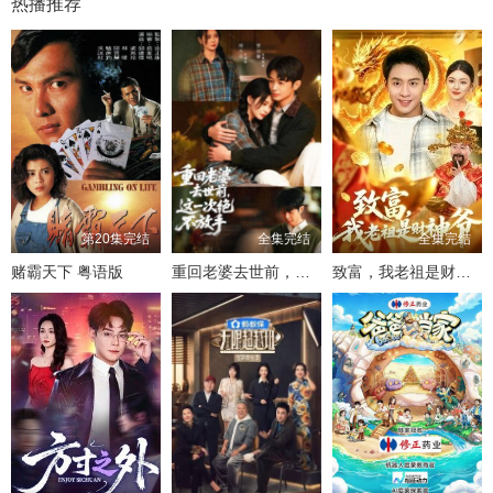
热播推荐
第20集完结
全集完结
全集完结
赌霸天下 粤语版
重回老婆去世前，这一次绝不放手
致富，我老祖是财神爷