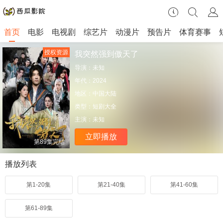
首页
电影
电视剧
综艺片
动漫片
预告片
体育赛事
授权资源
我突然强到傲天了
导演：
未知
年代：
2024
地区：
中国大陆
类型：
短剧大全
主演：
未知
立即播放
第89集完结
播放列表
第1-20集
第21-40集
第41-60集
第61-89集