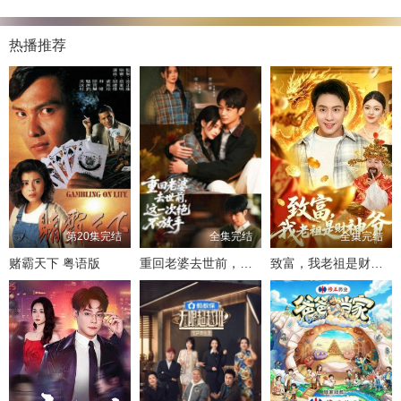
热播推荐
第20集完结
全集完结
全集完结
赌霸天下 粤语版
重回老婆去世前，这一次绝不放手
致富，我老祖是财神爷