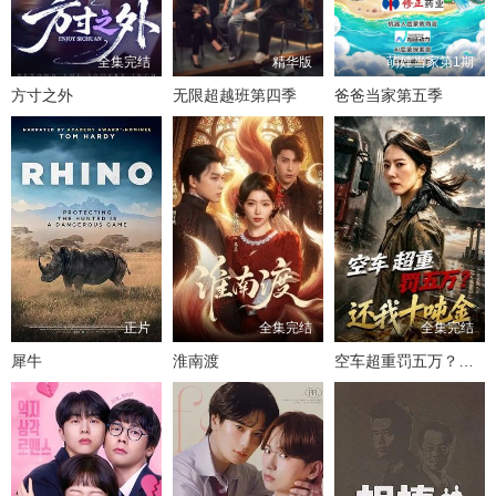
全集完结
精华版
萌娃当家第1期
方寸之外
无限超越班第四季
爸爸当家第五季
正片
全集完结
全集完结
犀牛
淮南渡
空车超重罚五万？还我十吨金