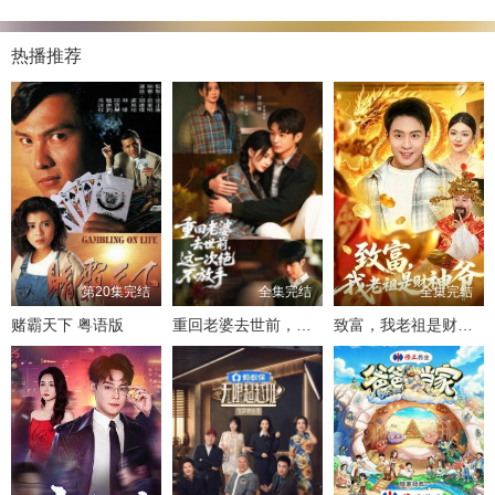
热播推荐
第20集完结
全集完结
全集完结
赌霸天下 粤语版
重回老婆去世前，这一次绝不放手
致富，我老祖是财神爷