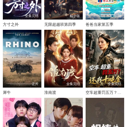
全集完结
精华版
萌娃当家第1期
方寸之外
无限超越班第四季
爸爸当家第五季
正片
全集完结
全集完结
犀牛
淮南渡
空车超重罚五万？还我十吨金