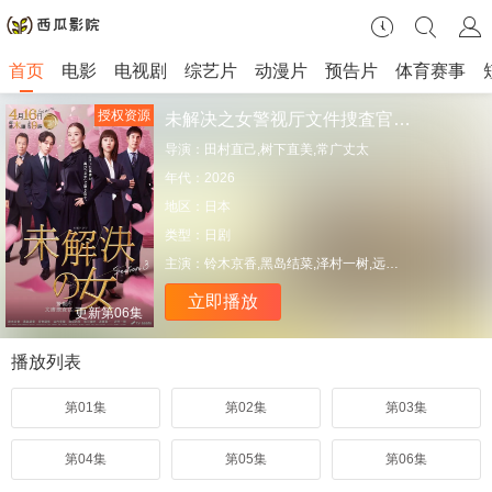
首页
电影
电视剧
综艺片
动漫片
预告片
体育赛事
授权资源
未解决之女警视厅文件捜査官第三季
导演：
田村直己,树下直美,常广丈太
年代：
2026
地区：
日本
类型：
日剧
主演：
铃木京香,黑岛结菜,泽村一树,远藤宪一,山内圭哉,皆川猿时,宫世琉弥,凉,武田玲奈,草川直弥,井上翔太,内藤刚志,鹤见辰吾,影山优佳
立即播放
更新第06集
播放列表
第01集
第02集
第03集
第04集
第05集
第06集