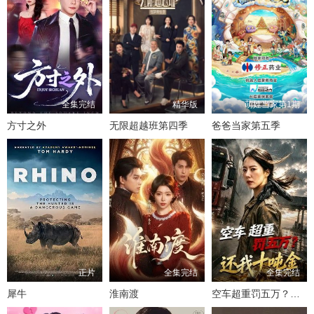
全集完结
精华版
萌娃当家第1期
方寸之外
无限超越班第四季
爸爸当家第五季
正片
全集完结
全集完结
犀牛
淮南渡
空车超重罚五万？还我十吨金