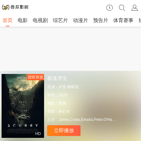
首页
电影
电视剧
综艺片
动漫片
预告片
体育赛事
授权资源
极速求生
导演：
卢克·斯帕克
年代：
2025
地区：
美国
类型：
科幻片
主演：
Jamie,Costa,Emalia,Peter,O'Hanlon
立即播放
HD